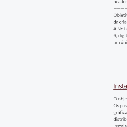
header 
————
Objeti
da c
# No
6, d
um úni
Inst
O obje
Os pas
gráfic
distri
instal