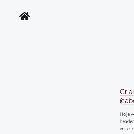
Cria
(cab
Hoje v
header 
vezes 