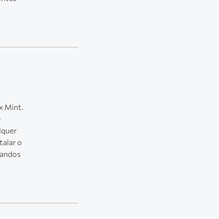
x Mint.
e
lquer
talar o
mandos