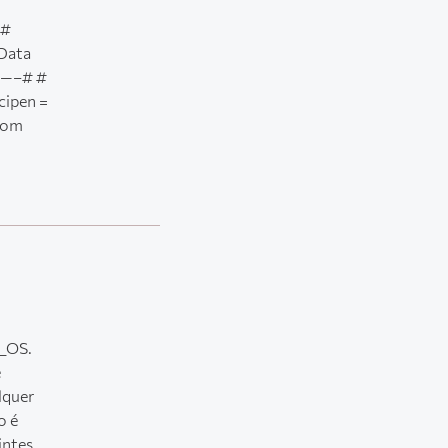
 #
Data
—–# #
pen =
com
!_OS.
e
lquer
o é
intes