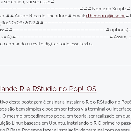
a ser criado, vai ser esse: #
————————————————————–# # # Nome do Script: #
vo: # # Autor: Ricardo Theodoro # Email:
rtheodoro@usp.br
# 
riação: 20/09/2022 # #———————————————————————
tas: # #————————————————————————–# options(sci
igits = 4) #————————————————————————–# Assim, 
co comando eu evito digitar todo esse texto.
alando R e RStudio no Pop!_OS
tivo desta postagem é ensinar a instalar o R e o RStudio no Pop
sos são bem simples e podem ser feitos via terminal ou interfac
a. O mesmo procedimento pode, em teoria, ser realizado em qua
buição Linux baseada em Ubuntu. Instalando o R O primeiro pass
ar o R Base. Podemos fazer a instalação via terminal com os segu