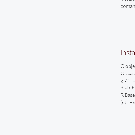
comand
Inst
O obje
Os pas
gráfic
distri
R Base
(ctrl+a